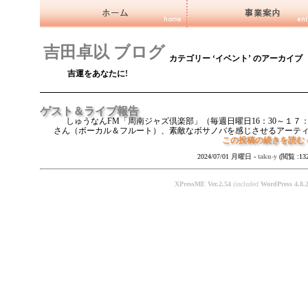
吉田卓以 ブログ
カテゴリー ‘イベント’ のアーカイブ
吉運をあなたに!
ゲスト＆ライブ報告
しゅうなんFM「周南ジャズ倶楽部」（毎週日曜日16：30～１７：００）
さん（ボーカル＆フルート）、素敵なボサノバを感じさせるアーティスト
この投稿の続きを読む 
2024/07/01 月曜日 -
taku-y
(閲覧 :13
XPressME Ver.2.54
(included
WordPress 4.8.