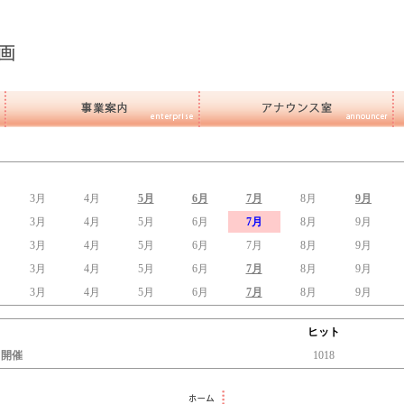
3月
4月
5月
6月
7月
8月
9月
3月
4月
5月
6月
7月
8月
9月
3月
4月
5月
6月
7月
8月
9月
3月
4月
5月
6月
7月
8月
9月
3月
4月
5月
6月
7月
8月
9月
ヒット
 開催
1018