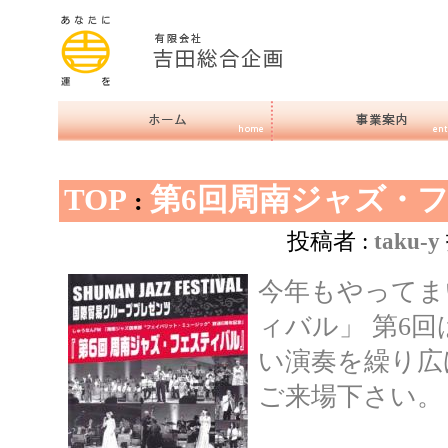
TOP
第6回周南ジャズ・
:
投稿者 :
taku-y
今年もやってま
ィバル」 第6
い演奏を繰り広げ
ご来場下さい。